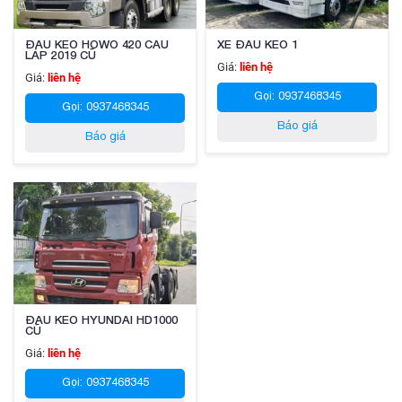
ĐẦU KÉO HOWO 420 CẦU
XE ĐẦU KÉO 1
LÁP 2019 CŨ
Giá:
liên hệ
Giá:
liên hệ
Gọi: 0937468345
Gọi: 0937468345
Báo giá
Báo giá
ĐẦU KÉO HYUNDAI HD1000
CŨ
Giá:
liên hệ
Gọi: 0937468345