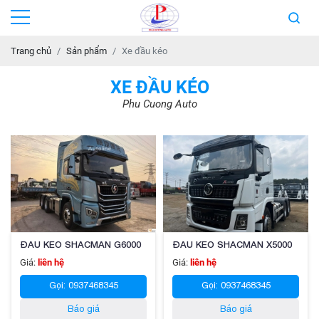
Trang chủ
Sản phẩm
Xe đầu kéo
XE ĐẦU KÉO
Phu Cuong Auto
ĐẦU KÉO SHACMAN G6000
ĐẦU KÉO SHACMAN X5000
Giá:
liên hệ
Giá:
liên hệ
Gọi: 0937468345
Gọi: 0937468345
Báo giá
Báo giá