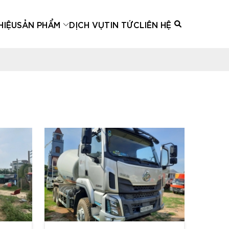
HIỆU
SẢN PHẨM
DỊCH VỤ
TIN TỨC
LIÊN HỆ