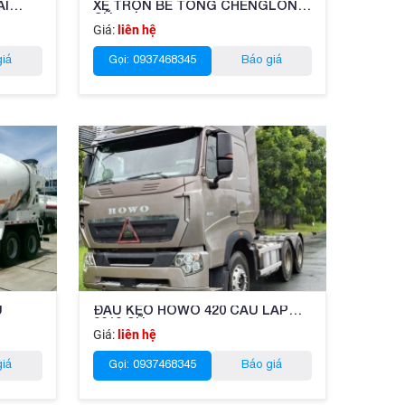
AI
XE TRỘN BÊ TÔNG CHENGLONG
CŨ
Giá:
liên hệ
giá
Gọi: 0937468345
Báo giá
Ũ
ĐẦU KÉO HOWO 420 CẦU LÁP
2019 CŨ
Giá:
liên hệ
giá
Gọi: 0937468345
Báo giá