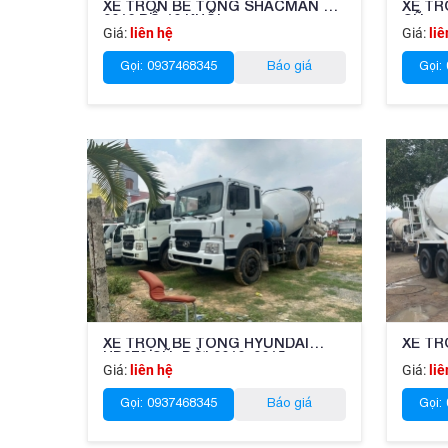
XE TRỘN BÊ TÔNG SHACMAN CŨ
XE TR
2016 BỒ 10 KHỐI
CŨ
Giá:
liên hệ
Giá:
liê
Gọi: 0937468345
Báo giá
Gọi:
XE TRỘN BÊ TÔNG HYUNDAI
XE TR
HD270 CŨ, ĐỜI 2010, 2015
Giá:
liên hệ
Giá:
liê
Gọi: 0937468345
Báo giá
Gọi: