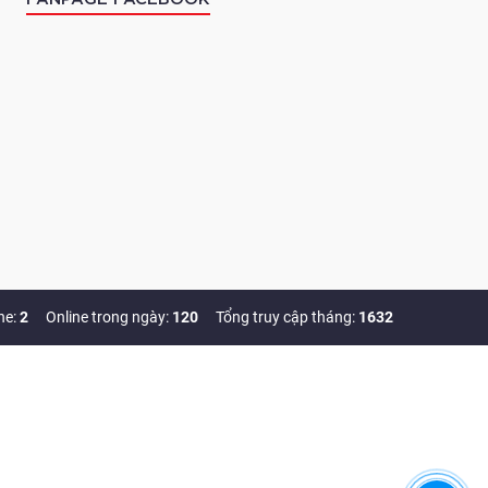
ne:
2
Online trong ngày:
120
Tổng truy cập tháng:
1632