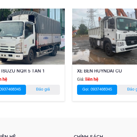
I ISUZU NQR 5 TẤN 1
XE BEN HUYNDAI CU
n hệ
Giá:
liên hệ
 0937468345
Báo giá
Gọi: 0937468345
Báo 
IÊN HỆ
CHÍNH SÁCH