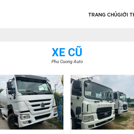
TRANG CHỦ
GIỚI T
XE CŨ
Phu Cuong Auto