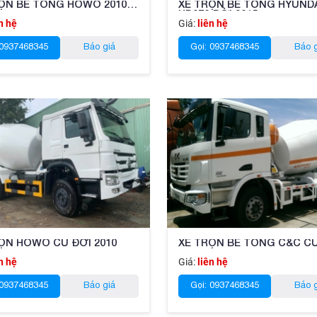
ỘN BÊ TÔNG HOWO 2010
XE TRỘN BÊ TÔNG HYUND
HD270 ĐỜI 2015
n hệ
Giá:
liên hệ
 0937468345
Báo giá
Gọi: 0937468345
Báo 
ỘN HOWO CŨ ĐỜI 2010
XE TRỘN BÊ TÔNG C&C C
n hệ
Giá:
liên hệ
 0937468345
Báo giá
Gọi: 0937468345
Báo 