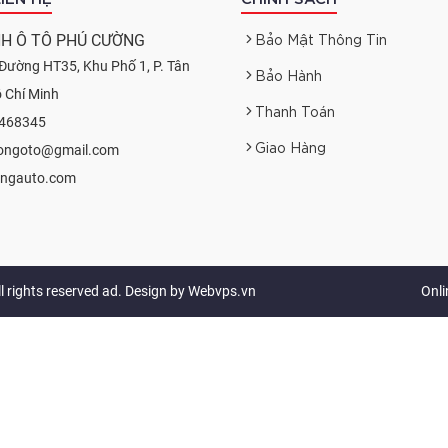
Bảo Mật Thông Tin
H Ô TÔ PHÚ CƯỜNG
Đường HT35, Khu Phố 1, P. Tân
Bảo Hành
ồ Chí Minh
Thanh Toán
7468345
Giao Hàng
uongoto@gmail.com
ongauto.com
ll rights reserved ad. Design by
Webvps.vn
Onli