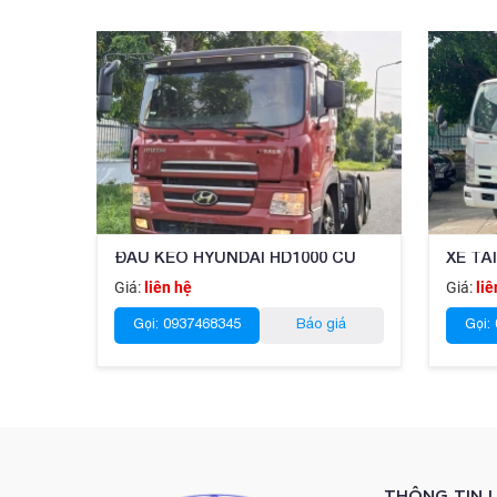
ĐẦU KÉO HYUNDAI HD1000 CŨ
XE TẢ
Giá:
liên hệ
Giá:
liê
Gọi: 0937468345
Báo giá
Gọi:
THÔNG TIN L