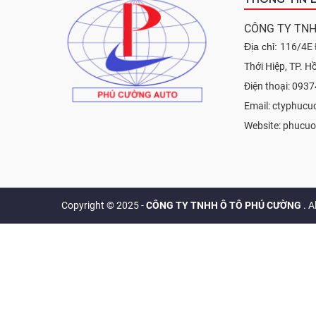
CÔNG TY TNH
Địa chỉ:
116/4E 
Thới Hiệp, TP. H
Điện thoại: 093
Email: ctyphuc
Website: phucu
Copyright © 2025 -
CÔNG TY TNHH Ô TÔ PHÚ CƯỜNG
. A